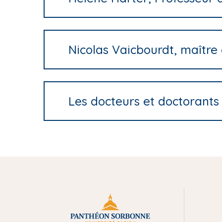
i
p
a
l
Nicolas Vaicbourdt, maîtr
Les docteurs et doctorants
M