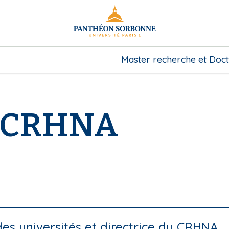
Master recherche et Doct
u CRHNA
des universités et directrice du CRHNA