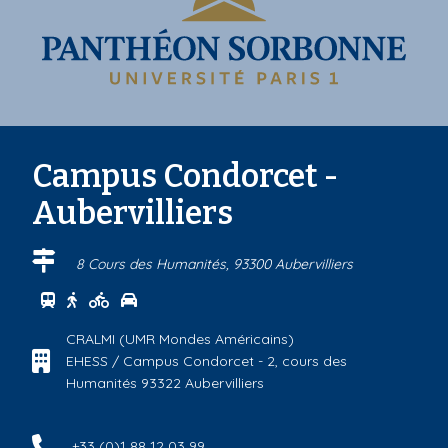
i
p
a
l
Campus Condorcet -
Aubervilliers
8 Cours des Humanités, 93300 Aubervilliers
Se rendre au centre Campus Condorcet - Aubervillier
Se rendre au centre Campus Condorcet - Aubervill
Se rendre au centre Campus Condorcet - Auber
Se rendre au centre Campus Condorcet - Au
CRALMI (UMR Mondes Américains)
EHESS / Campus Condorcet - 2, cours des
Humanités 93322 Aubervilliers
+33 (0)1 88 12 03 99