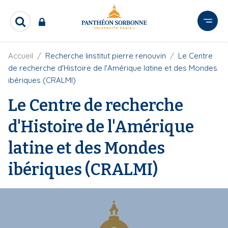
A
l
R
l
e
e
c
r
F
Accueil
Recherche linstitut pierre renouvin
Le Centre
h
i
e
a
de recherche d'Histoire de l'Amérique latine et des Mondes
l
r
u
ibériques (CRALMI)
d
c
c
'
h
Le Centre de recherche
o
A
e
r
n
r
d'Histoire de l'Amérique
i
t
a
e
n
latine et des Mondes
e
n
u
ibériques (CRALMI)
p
r
i
n
c