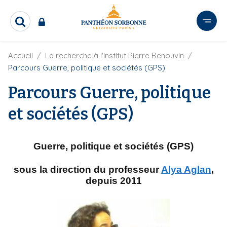
A
l
R
l
e
e
c
r
F
Accueil
La recherche à l'Institut Pierre Renouvin
h
i
e
a
Parcours Guerre, politique et sociétés (GPS)
l
r
u
d
c
Parcours Guerre, politique
c
'
h
o
A
e
et sociétés (GPS)
r
n
r
i
t
a
e
n
Guerre, politique et sociétés (GPS)
e
n
u
sous la direction du professeur
Alya Aglan
,
p
depuis 2011
r
i
n
c