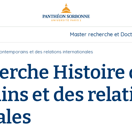
Master recherche et Doct
ntemporains et des relations internationales
erche Histoire
ns et des relat
ales