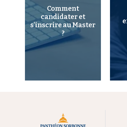
Comment
candidater et
e
s'inscrire au Master
?
M