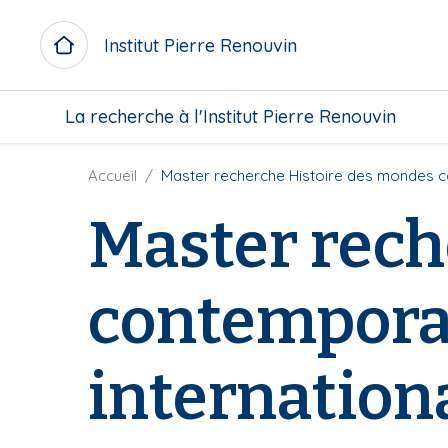
A
l
Institut Pierre Renouvin
l
e
M
r
La recherche à l'Institut Pierre Renouvin
i
a
c
u
r
F
Accueil
Master recherche Histoire des mondes co
c
o
i
o
Master rech
m
l
n
e
d
t
n
'
e
contemporai
u
A
n
b
r
u
l
i
p
o
a
internation
r
c
n
i
k
e
n
c