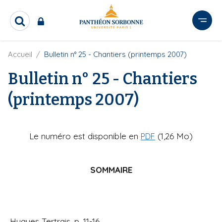
A
l
R
l
e
e
c
r
F
Accueil
Bulletin n° 25 - Chantiers (printemps 2007)
h
i
e
a
l
Bulletin n° 25 - Chantiers
r
u
d
c
c
'
h
(printemps 2007)
o
A
e
r
n
r
i
t
a
Le numéro est disponible en
(1,26 Mo)
PDF
e
n
e
n
u
SOMMAIRE
p
r
i
n
c
Hugues Tertrais, p. 11-16