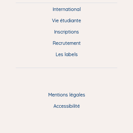
i
e
International
d
Vie étudiante
d
Inscriptions
e
Recrutement
p
Les labels
a
g
e
F
Mentions légales
R
Accessibilité