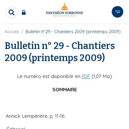
A
l
R
l
e
e
c
r
F
Accueil
Bulletin n° 29 - Chantiers 2009 (printemps 2009)
h
i
e
a
l
Bulletin n° 29 - Chantiers
r
u
d
c
c
'
h
2009 (printemps 2009)
o
A
e
r
n
r
i
t
a
Le numéro est disponible en
(1,07 Mo)
PDF
e
n
e
n
SOMMAIRE
u
p
r
i
Annick Lempérière, p. 11-16
n
c