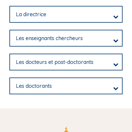
i
p
La directrice
a
l
Les enseignants chercheurs
Les docteurs et post-doctorants
Les doctorants