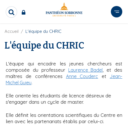
A
l
R
l
e
e
c
r
F
Accueil
L'équipe du CHRIC
h
i
e
a
l
L'équipe du CHRIC
r
u
d
c
c
'
h
o
A
e
L'équipe qui encadre les jeunes chercheurs est
r
n
r
i
composée du professeur
, et des
Laurence Badel
t
a
maîtres de conférences
et
Anne Couderc
Jean-
e
n
.
Michel Guieu
e
n
u
Elle oriente les étudiants de licence désireux de
p
s'engager dans un cycle de master.
r
i
Elle définit les orientations scientifiques du Centre en
n
lien avec les partenariats établis par celui-ci.
c