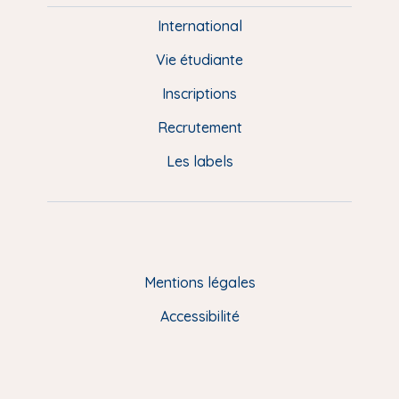
i
e
International
d
Vie étudiante
d
Inscriptions
e
Recrutement
p
Les labels
a
g
e
F
Mentions légales
R
Accessibilité