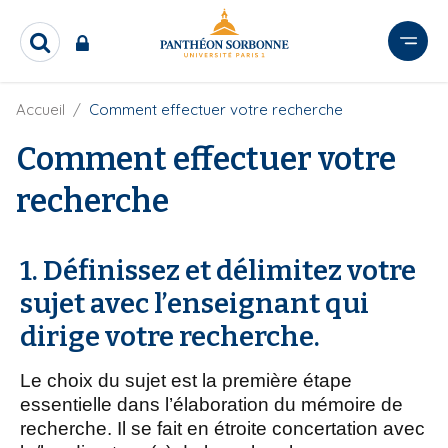
A
l
R
l
e
e
c
r
F
Accueil
Comment effectuer votre recherche
h
i
e
a
l
Comment effectuer votre
r
u
d
c
c
'
h
recherche
o
A
e
r
n
r
i
t
a
1. Définissez et délimitez votre
e
n
sujet avec l’enseignant qui
e
n
u
dirige votre recherche.
p
r
Le choix du sujet est la première étape
i
essentielle dans l’élaboration du mémoire de
n
recherche. Il se fait en étroite concertation avec
c