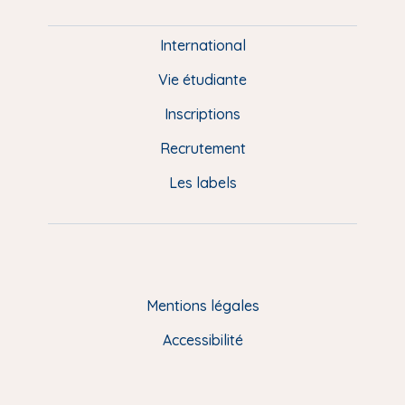
i
e
International
d
Vie étudiante
d
Inscriptions
e
Recrutement
p
Les labels
a
g
e
F
Mentions légales
R
Accessibilité