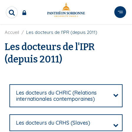
A
l
R
l
e
e
c
r
F
Accueil
Les docteurs de l'IPR (depuis 2011)
h
i
e
a
l
Les docteurs de l'IPR
r
u
d
c
c
'
h
(depuis 2011)
o
A
e
r
n
r
i
t
a
e
n
e
n
Les docteurs du CHRIC (Relations
u
internationales contemporaines)
p
r
i
Les docteurs du CRHS (Slaves)
n
c