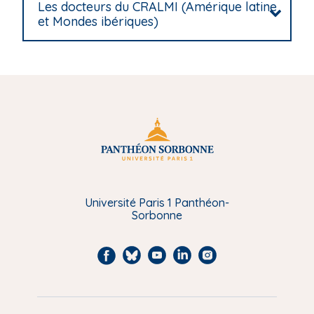
Les docteurs du CRALMI (Amérique latine
et Mondes ibériques)
Université Paris 1 Panthéon-
Sorbonne
F
B
Y
L
I
a
l
o
i
n
c
u
u
n
s